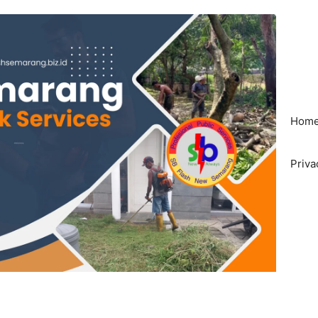
Hom
Priva