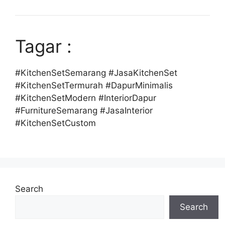
Tagar :
#KitchenSetSemarang #JasaKitchenSet
#KitchenSetTermurah #DapurMinimalis
#KitchenSetModern #InteriorDapur
#FurnitureSemarang #JasaInterior
#KitchenSetCustom
Search
Search