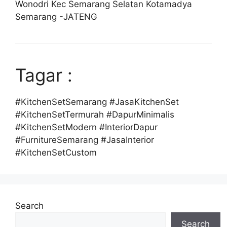
Wonodri Kec Semarang Selatan Kotamadya
Semarang -JATENG
Tagar :
#KitchenSetSemarang #JasaKitchenSet
#KitchenSetTermurah #DapurMinimalis
#KitchenSetModern #InteriorDapur
#FurnitureSemarang #JasaInterior
#KitchenSetCustom
Search
Search