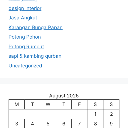
design interior
Jasa Angkut
Karangan Bunga Papan
Potong Pohon
Potong Rumput
sapi & kambing qurban
Uncategorized
August 2026
M
T
W
T
F
S
S
1
2
3
4
5
6
7
8
9