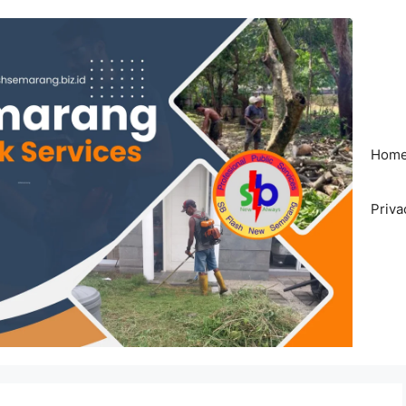
Hom
Priva