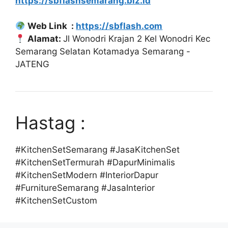
https://sbflashsemarang.biz.id
Web Link :
https://sbflash.com
Alamat:
Jl Wonodri Krajan 2 Kel Wonodri Kec
Semarang Selatan Kotamadya Semarang -
JATENG
Hastag :
#KitchenSetSemarang #JasaKitchenSet
#KitchenSetTermurah #DapurMinimalis
#KitchenSetModern #InteriorDapur
#FurnitureSemarang #JasaInterior
#KitchenSetCustom