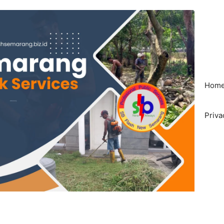
Hom
Priva