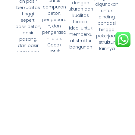
untuk
an pasir
dengan
digunakan
campuran
berkualitas
ukuran dan
untuk
beton,
tinggi
kualitas
dinding,
pengecora
seperti
terbaik,
pondasi,
n, dan
pasir beton,
ideal untuk
hingga
pengerasa
pasir
memperku
pekerjaan
n jalan.
pasang,
at struktur
struktur
Cocok
dan pasir
bangunan
lainnya
untuk
urug yang
Anda.
dengan
kebutuhan
cocok
kekuatan
konstruksi
untuk
dan daya
skala kecil
berbagai
tahan tinggi
hingga
kebutuhan
besar.
konstruksi,
mulai dari
plesteran
hingga
penguruga
n