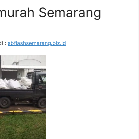
rmurah Semarang
i :
sbflashsemarang.biz.id