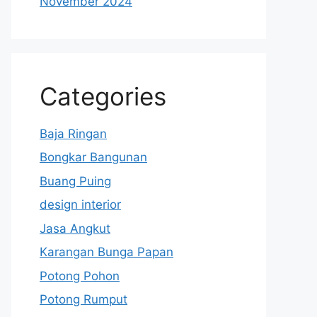
November 2024
Categories
Baja Ringan
Bongkar Bangunan
Buang Puing
design interior
Jasa Angkut
Karangan Bunga Papan
Potong Pohon
Potong Rumput