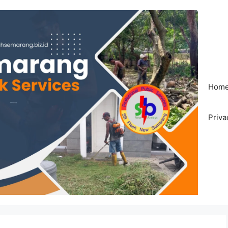
Hom
Priva