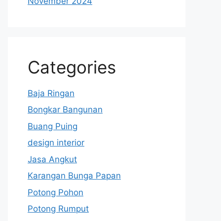
November 2024
Categories
Baja Ringan
Bongkar Bangunan
Buang Puing
design interior
Jasa Angkut
Karangan Bunga Papan
Potong Pohon
Potong Rumput