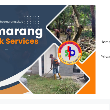
Hom
Priva