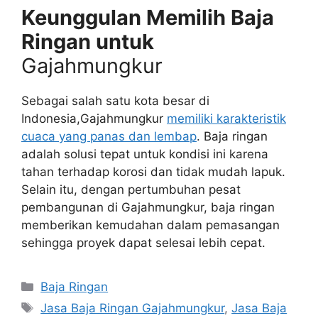
Keunggulan Memilih Baja
Ringan untuk
Gajahmungkur
Sebagai salah satu kota besar di
Indonesia,Gajahmungkur
memiliki karakteristik
cuaca yang panas dan lembap
. Baja ringan
adalah solusi tepat untuk kondisi ini karena
tahan terhadap korosi dan tidak mudah lapuk.
Selain itu, dengan pertumbuhan pesat
pembangunan di Gajahmungkur, baja ringan
memberikan kemudahan dalam pemasangan
sehingga proyek dapat selesai lebih cepat.
Categories
Baja Ringan
Tags
Jasa Baja Ringan Gajahmungkur
,
Jasa Baja