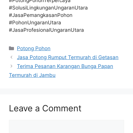
#PotongPohonTerpercaya
#SolusiLingkunganUngaranUtara
#JasaPemangkasanPohon
#PohonUngaranUtara
#JasaProfesionalUngaranUtara
Categories
Potong Pohon
Jasa Potong Rumput Termurah di Getasan
Terima Pesanan Karangan Bunga Papan
Termurah di Jambu
Leave a Comment
Comment