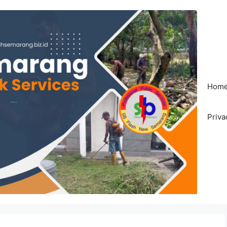
Hom
Priva