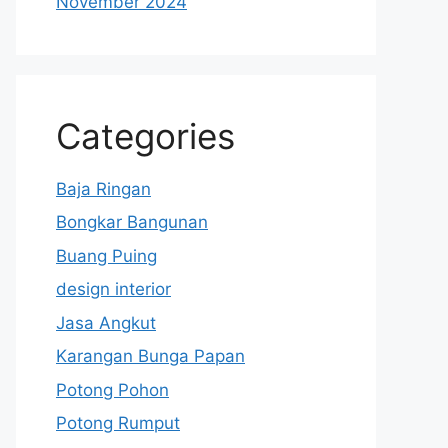
November 2024
Categories
Baja Ringan
Bongkar Bangunan
Buang Puing
design interior
Jasa Angkut
Karangan Bunga Papan
Potong Pohon
Potong Rumput