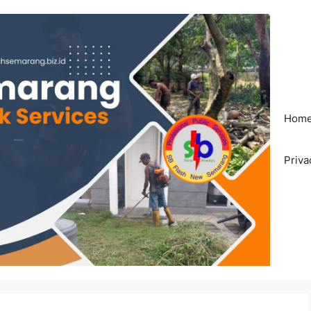
Hom
Priva