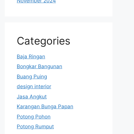
November 2024
Categories
Baja Ringan
Bongkar Bangunan
Buang Puing
design interior
Jasa Angkut
Karangan Bunga Papan
Potong Pohon
Potong Rumput