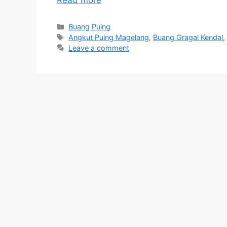
Categories
Buang Puing
Tags
Angkut Puing Magelang
,
Buang Gragal Kendal
Leave a comment