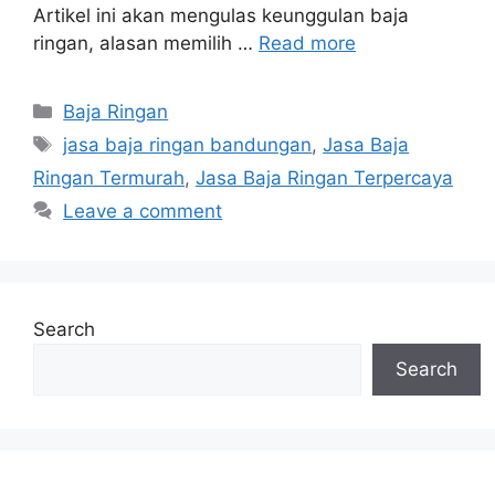
Artikel ini akan mengulas keunggulan baja
ringan, alasan memilih …
Read more
Categories
Baja Ringan
Tags
jasa baja ringan bandungan
,
Jasa Baja
Ringan Termurah
,
Jasa Baja Ringan Terpercaya
Leave a comment
Search
Search